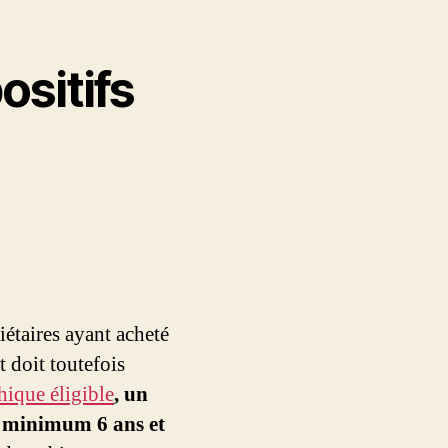
ositifs
étaires ayant acheté
 doit toutefois
ique éligible
, un
e minimum 6 ans et