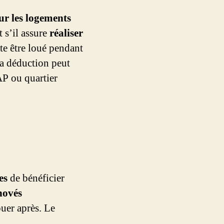
ur les logements
t s’il assure
réaliser
ite être loué pendant
la déduction peut
P ou quartier
es
de bénéficier
énovés
ouer après. Le