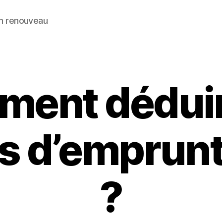
ein renouveau
ent déduir
ts d’emprunt 
?